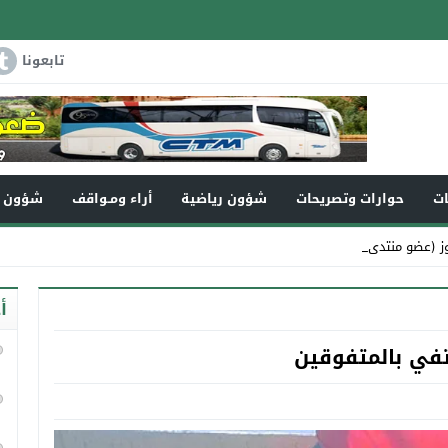
تابعونا
ات
حوارات وتصريحات
شؤون رياضية
أراء ومـواقف
شؤون و
ز (عضو منتدى كفاءات _
أ
تفي بالمتفوقين