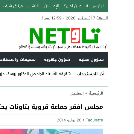
الــرئيسيـــــــة
مــــن نحــن؟
للإعــــــلان
للـنشـــــر
ميثاق شرف
الجمعة 7 أغسطس 2026 - 12:59 مساءً
شــؤون محلية
شؤون جهوية
تحقيقات واستطلاع
شقيقة الأستاذ الجامعي الدكتور يوسف مزو
أخر المستجدات
Stop
الرئيسية
»
السلايدر
Previous
مجلس افقر جماعة قروية بتاونات يح
Next
Taounate
26 يوليو 2014