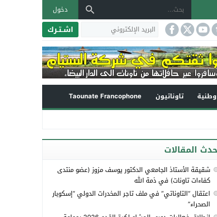
دخول
اشـتـرك
طنية
تاوناتيون
Taounate Francophone
حدث المقالات
شقيقة الأستاذ الجامعي الدكتور يوسف مزوز (عضو منتدى
كفاءات تاونات) في ذمة الله
اعتقال “التاوناتي” في ملف تاجر المخدرات الدولي “إسكوبار
الصحراء”