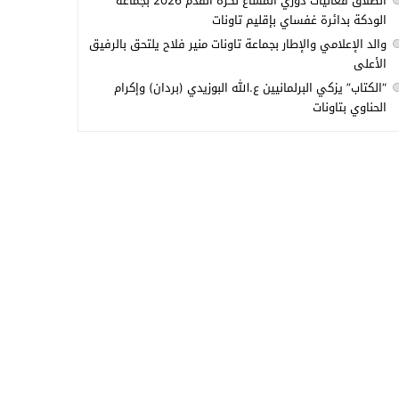
انطلاق فعاليات دوري المشاع لكرة القدم 2026 بجماعة
الودكة بدائرة غفساي بإقليم تاونات
والد الإعلامي والإطار بجماعة تاونات منير فلاح يلتحق بالرفيق
الأعلى
“الكتاب” يزكي البرلمانيين ع.الله البوزيدي (بردان) وإكرام
الحناوي بتاونات