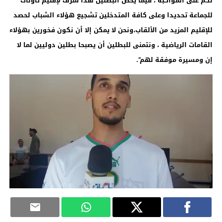
لكم على المواكبة ، فيما يخص البطلين هذا شرف لإقليم تاونات
للجماعة تحديدا وعلى كافة المتدخلين تشجيع هؤلاء الشباب لحصد
للإقليم المزيد من الألقاب،ونحن لا يمكن إلا أن نكون فخورين بهؤلاء
القامات الرياضية ، ونتمنى للبطلين أن يصبحا بطلين دوليين لما لا
إن ومسيرة موفقة لهم”.