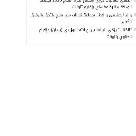
انطلاق فعاليات دوري المشاع لكرة القدم 2026 بجماعة
الودكة بدائرة غفساي بإقليم تاونات
والد الإعلامي والإطار بجماعة تاونات منير فلاح يلتحق بالرفيق
الأعلى
“الكتاب” يزكي البرلمانيين ع.الله البوزيدي (بردان) وإكرام
الحناوي بتاونات