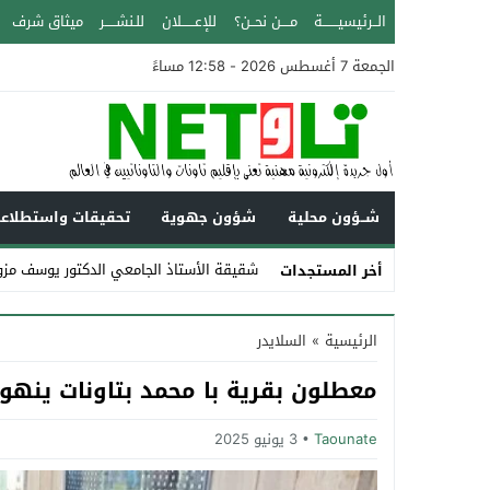
الــرئيسيـــــــة
مــــن نحــن؟
للإعــــــلان
للـنشـــــر
ميثاق شرف
الجمعة 7 أغسطس 2026 - 12:58 مساءً
شــؤون محلية
شؤون جهوية
تحقيقات واستطلاع
شقيقة الأستاذ الجامعي الدكتور يوسف مزو
أخر المستجدات
Stop
الرئيسية
»
السلايدر
Previous
معطلون بقرية با محمد بتاونات ينهو
Next
Taounate
3 يونيو 2025