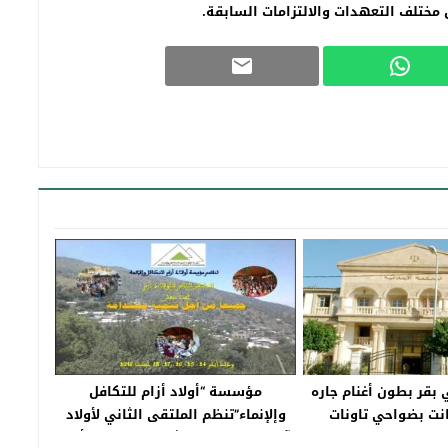
 مختلف التعهدات والالتزامات السابقة.
 بقر بطون أغنام جاره
مؤسسة “أولاد أزام للتكافل
انت بضواحي تاونات
وإلإنماء”تنظم الملتقى الثاني لأولاد
آزام بتاونات تحت شعار”جميعا من أجل