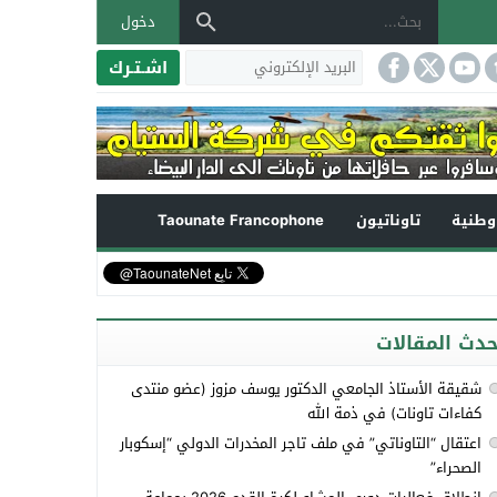
دخول
اشـتـرك
طنية
تاوناتيون
Taounate Francophone
حدث المقالات
شقيقة الأستاذ الجامعي الدكتور يوسف مزوز (عضو منتدى
كفاءات تاونات) في ذمة الله
اعتقال “التاوناتي” في ملف تاجر المخدرات الدولي “إسكوبار
الصحراء”