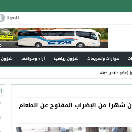
تابعونا
ات
حوارات وتصريحات
شؤون رياضية
أراء ومـواقف
شؤون و
ز (عضو منتدى كفاءات تاون_
أ
ن شهرا من الإضراب المفتوح عن الطعام