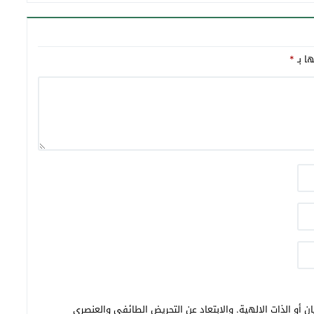
تنمية مستدامة”ما بين 24 و 28 غشت
2016
ها بـ
*
ن أو الذات الالهية. والابتعاد عن التحريض الطائفي والعنصري