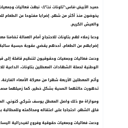
حميد الأبيض-فاس:”تاونات نت”//- نبهت فعاليات وجمعيات 
يخوضون منذ أكثر من شهر، إضرابا مفتوحا عن الطعام لل
والعيش الكريم.
ودعا زملاء لهم بتاونات للاحتجاج أمام العمالة تضامنا 
إضرابهم عن الطعام، أحدهم يقضي عقوبة حبسية سالبة لل
ودعت فعاليات وجمعيات وحقوقيون لتنظيم قافلة إلى قرية
الوطنية لحملة الشهادات المعطلين بتاونات، الداعية للاح
وأتم المعطلين الأربعة شهرا من معركة الأمعاء الفارغة
تدهورت حالتهما الصحية بشكل خطير، كما زميلهما محمد
وموازاة مع ذلك واصل المعطل يوسف شركي كنوني، المعت
فاق الشهر، احتجاجا على اعتقاله ومحاكمته وللمطالبة ب
ودعت فعاليات وجمعيات حقوقية وفروع لفيدرالية اليسار،