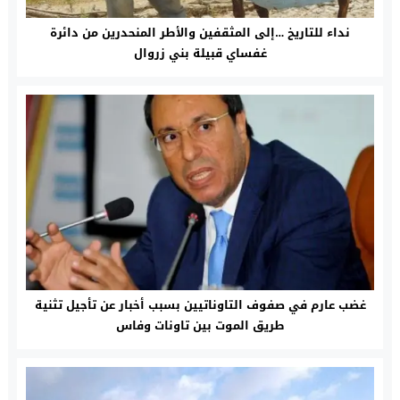
نداء للتاريخ …إلى المثقفين واﻷطر المنحدرين من دائرة
غفساي قبيلة بني زروال
غضب عارم في صفوف التاوناتيين بسبب أخبار عن تأجيل تثنية
طريق الموت بين تاونات وفاس