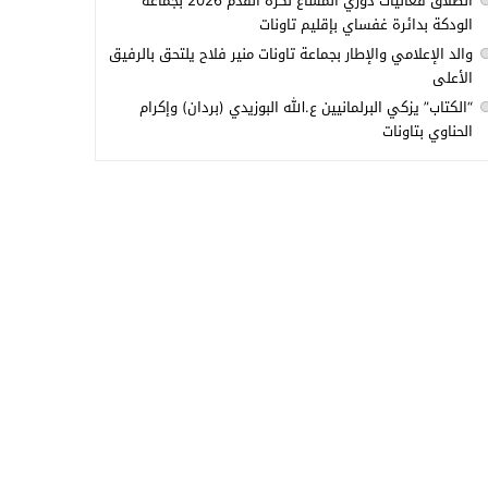
انطلاق فعاليات دوري المشاع لكرة القدم 2026 بجماعة
الودكة بدائرة غفساي بإقليم تاونات
والد الإعلامي والإطار بجماعة تاونات منير فلاح يلتحق بالرفيق
الأعلى
“الكتاب” يزكي البرلمانيين ع.الله البوزيدي (بردان) وإكرام
الحناوي بتاونات