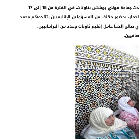
عبد الله المهدي-مكتب قرية أبا محمد:'”تاونات نت”//-شهدت جماعة مولاي بوشتى بتاونات، في الفترة من 15 إلى 17
بوشتى الخمار، بحضور مكثف من المسؤولين الإقليميين يتقدمهم محمد
الح الدحا عامل إقليم تاونات وعدد من البرلمانيين،
لصافيين.