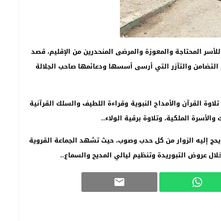
لأسر المحتاجة والمعوزة والمرضى المنحدرين من الإقليم، قصد
لتضامن والتآزر التي أرسى أسسها ودعائمها صاحب الجلالة
وة القرآن والأمداح النبوية
وقراءة اللطيف والسلك القرآنية
الأسرة الملكية، وتلاوة برقية الولاء..
يحج إليه الزوار من كل حدب وصوب، حيث تشهد الجماعة القروية
لال عروض التبوريدة وتنظيم ليالي المديح والسماع..