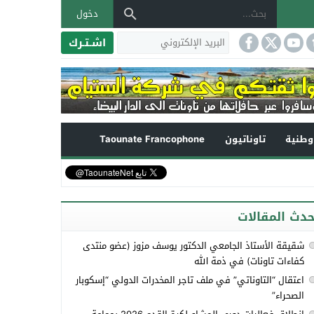
دخول
اشـتـرك
طنية
تاوناتيون
Taounate Francophone
حدث المقالات
شقيقة الأستاذ الجامعي الدكتور يوسف مزوز (عضو منتدى
كفاءات تاونات) في ذمة الله
اعتقال “التاوناتي” في ملف تاجر المخدرات الدولي “إسكوبار
الصحراء”