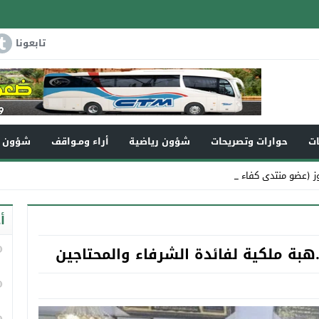
تابعونا
ات
حوارات وتصريحات
شؤون رياضية
أراء ومـواقف
شؤون و
ز (عضو منتدى كفاءات تاونات) في_
أ
هبة ملكية لفائدة الشرفاء والمحتاجين