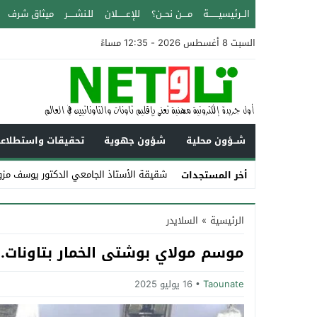
الــرئيسيـــــــة
مــــن نحــن؟
للإعــــــلان
للـنشـــــر
ميثاق شرف
السبت 8 أغسطس 2026 - 12:35 مساءً
شــؤون محلية
شؤون جهوية
تحقيقات واستطلاع
شقيقة الأستاذ الجامعي الدكتور يوسف مزو
أخر المستجدات
Stop
الرئيسية
»
السلايدر
Previous
موسم مولاي بوشتى الخمار بتاونات..
Next
Taounate
16 يوليو 2025