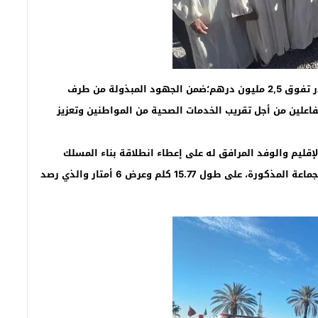
تندرج هذه السيارات التي رصدت لها تكلفة إجمالية تقدر تفوق 2,5 مليون درهم؛ضمن الجهود المبذولة من طرف
فاعلين من أجل تقريب الخدمات الصحية من المواطنين وتعزيز
إقليم والوفد المرافق له على إعطاء انطلاقة بناء المسلك
الطرقي الرابط ين الطريق الجهوية 509 ودوار تيجدة بالجماعة المذكورة، على طول 15.77 كلم وعرض 6 أمتار والذي رصد