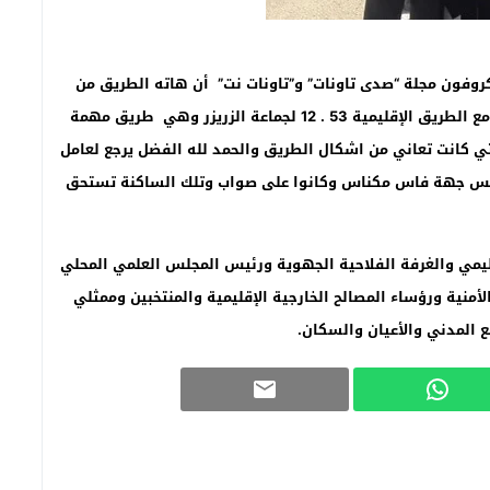
وفون مجلة “صدى تاونات” و”تاونات نت” أن هاته الطريق من
شأنها أن تربط جماعة اخلالفة من الطريق الجهوية 509 مع الطريق الإقليمية 53 . 12 لجماعة الزريزر وهي طريق مهمة
 كانت تعاني من اشكال الطريق والحمد لله الفضل يرجع لعامل
جلس جهة فاس مكناس وكانوا على صواب وتلك الساكنة تستحق
يمي والغرفة الفلاحية الجهوية ورئيس المجلس العلمي المحلي
أمنية ورؤساء المصالح الخارجية الإقليمية والمنتخبين وممثلي
ع المدني والأعيان والسكان
.