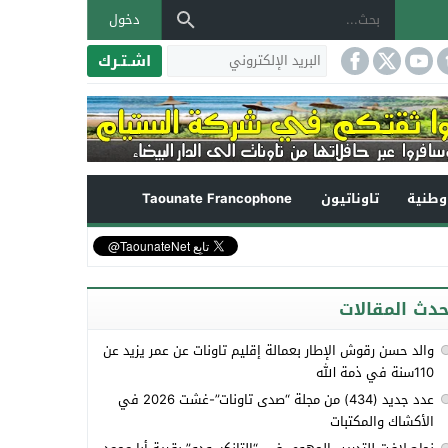
دخول
اشـتـرك
طنية
تاوناتيون
Taounate Francophone
حدث المقالات
والد حسن رقوش الإطار بعمالة إقليم تاونات عن عمر يزيد عن
110سنة في ذمة الله
عدد جديد (434) من مجلة “صدى تاونات”-غشت 2026 في
الأكشاك والمكتبات