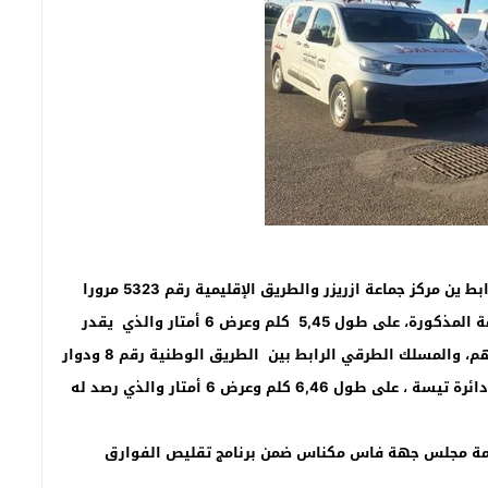
كما تم عرض وتقديم مشروعي بناء المسلك الطرقي الرابط ين مركز جماعة ازريزر والطريق الإقليمية رقم 5323 مرورا
بدواوير مكاز ، بيوطوال، قرية ، با مهراز ومناصرة بالجماعة المذكورة، على طول 5,45 كلم وعرض 6 أمتار والذي يقدر
حجم الغلاف المالي المرصود له بحوالي 10,3 مليون درهم، والمسلك الطرقي الرابط بين الطريق الوطنية رقم 8 ودوار
البسابسا جموعة ( جماعة أولاد داود) بجماعة البسابسا ، دائرة تيسة ، على طول 6,46 كلم وعرض 6 أمتار والذي رصد له
مة مجلس جهة فاس مكناس ضمن برنامج تقليص الفوارق