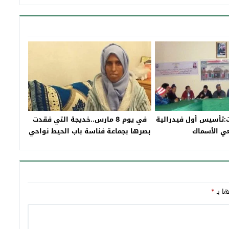
ات:تأسيس أول فيدرالية
في يوم 8 مارس..خديجة التي فقدت
عي الأسماك
بصرها بجماعة فناسة باب الحيط نواحي
تاونات
ها بـ
*