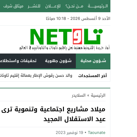
الــرئيسيـــــــة
مــــن نحــن؟
للإعــــــلان
للـنشـــــر
ميثاق شرف
الأحد 9 أغسطس 2026 - 10:18 صباحًا
شــؤون محلية
شؤون جهوية
تحقيقات واستطلاع
والد حسن رقوش الإطار بعمالة إقليم تاونات عن عمر يزي
أخر المستجدات
Stop
الرئيسية
»
السلايدر
Previous
ميلاد مشاريع اجتماعية وتنموية ترى ا
Next
عيد الاستقلال المجيد‎
Taounate
19 نوفمبر 2023