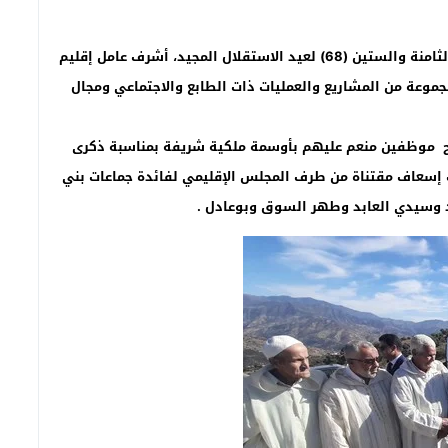
بمناسبة تخليد الذكرى الثامنة والستين (68) لعيد الاستقلال المجيد، أشرف عامل إقليم
إعطاء انطلاقة مجموعة من المشاريع والعمليات ذات الطابع والاجتماعي ومجال
يح موظفين منعم عليهم بأوسمة ملكية شريفة بمناسبة ذكرى
مجيد لسنة 2023 وتسليم مفاتيح 7 سيارات إسعاف مقتناة من طرف المجلس الإقليمي لفائدة جماعات بني
 وسيدي العابد وطهر السوق وبوعادل .