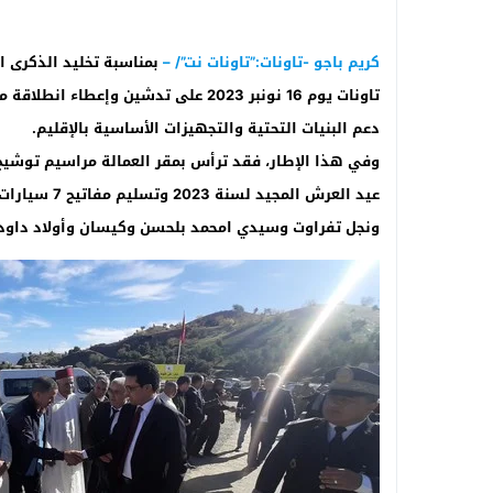
كريم باجو -تاونات:”تاونات نت”/ –
تاونات يوم 16 نونبر 2023 على تدشين و
دعم البنيات التحتية والتجهيزات الأساسية بالإقليم.
وفي هذا الإطار، فقد ترأس بمقر العمالة مراسيم توش
عيد العرش ال
ونجل تفراوت وسيدي امحمد بلحسن وكيسان وأولاد داود