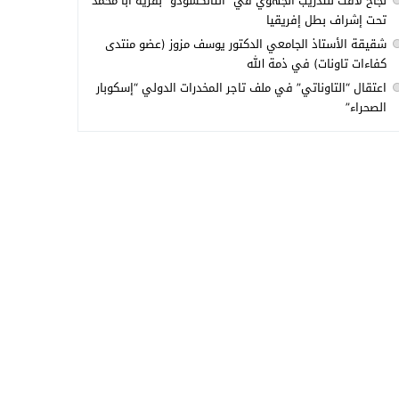
نجاح لافت للتدريب الجهوي في “التانكسودو” بقرية أبا محمد
تحت إشراف بطل إفريقيا
شقيقة الأستاذ الجامعي الدكتور يوسف مزوز (عضو منتدى
كفاءات تاونات) في ذمة الله
اعتقال “التاوناتي” في ملف تاجر المخدرات الدولي “إسكوبار
الصحراء”