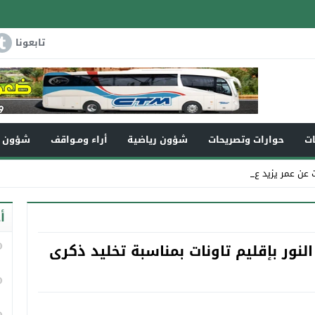
تابعونا
ات
حوارات وتصريحات
شؤون رياضية
أراء ومـواقف
شؤون و
د عن 110سنة في ذمة _
أ
لنور بإقليم تاونات بمناسبة تخليد ذكرى