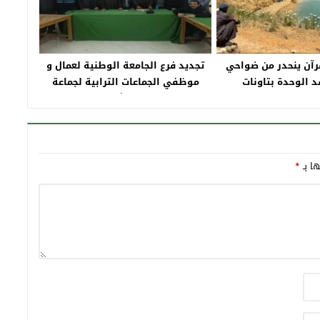
رآن ينحدر من ضواحي
تجديد فرع الجامعة الوطنية لعمال و
 الوحدة بتاونات
موظفي الجماعات الترابية لجماعة
تاونات وتجديد الثقة في ادريس
الزروزري كاتبا محليا‎
ها بـ
*