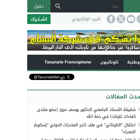
دخول
اشـتـرك
طنية
تاوناتيون
Taounate Francophone
حدث المقالات
شقيقة الأستاذ الجامعي الدكتور يوسف مزوز (عضو منتدى
كفاءات تاونات) في ذمة الله
اعتقال “التاوناتي” في ملف تاجر المخدرات الدولي “إسكوبار
الصحراء”