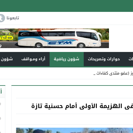
تابعونا
ات
حوارات وتصريحات
شؤون رياضية
أراء ومـواقف
شؤون و
ز (عضو منتدى كفاءات تاونات) ف _
أ
قى الهزيمة الأولى أمام حسنية تازة