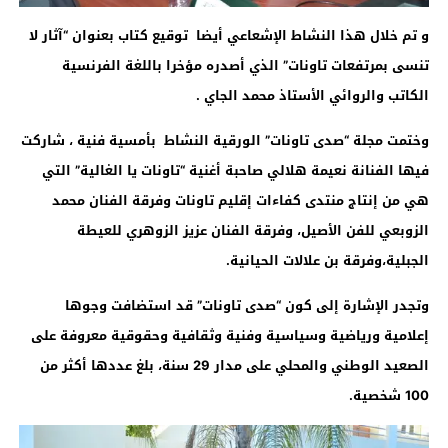
و تم خلال هذا النشاط الإشعاعي أيضا توقيع كتاب بعنوان “آثار لا
تنسى بمرتفعات تاونات” الذي أصدره مؤخرا باللغة الفرنسية
الكاتب والروائي الأستاذ محمد الجاي
.
وختمت مجلة “صدى تاونات” الورقية النشاط بأمسية فنية ، شاركت
فيها الفنانة نعيمة هلالي صاحبة أغنية “تاونات يا الغالية” التي
هي من إنتاج منتدى كفاءات إقليم تاونات وفرقة الفنان محمد
الزوبعي للفن الأصيل، وفرقة الفنان عزيز الزوهري للعيطة
الجبلية،وفرقة بن علالات الحيانية.
وتجدر الإشارة إلى كون “صدى تاونات” قد استضافت وجوها
إعلامية ورياضية وسياسية وفنية وثقافية وحقوقية معروفة على
الصعيد الوطني والمحلي على مدار 29 سنة، بلغ عددها أكثر من
100 شخصية.