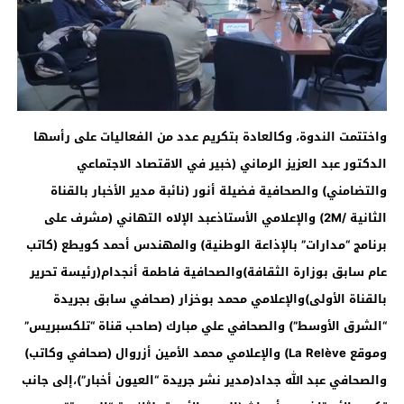
واختتمت الندوة، وكالعادة بتكريم عدد من الفعاليات على رأسها
الدكتور عبد العزيز الرماني (خبير في الاقتصاد الاجتماعي
والتضامني) والصحافية فضيلة أنور
(
نائبة مدير الأخبار بالقناة
الثانية /2
M)
والإعلامي الأستاذعبد الإلاه التهاني (مشرف على
برنامج “مدارات” بالإذاعة الوطنية) والمهندس أحمد كويطع (كاتب
عام سابق بوزارة الثقافة)والصحافية فاطمة أنجدام(رئيسة تحرير
بالقناة الأولى)والإعلامي محمد بوخزار (صحافي سابق بجريدة
“الشرق الأوسط”) والصحافي علي مبارك
(
صاحب قناة “تلكسبريس”
وموقع
La Relève)
والإعلامي محمد الأمين أزروال (صحافي وكاتب)
والصحافي عبد الله جداد(مدير نشر جريدة “العيون أخبار”)،إلى جانب