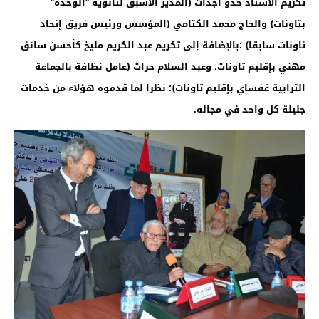
تكريم الأستاذ حدو أجداث (المدير الأسبق لثانوية “الوحدة”
بتاونات) والحاج محمد الكتامي (المؤسس ورئيس فريق إتحاد
تاونات سابقا) ؛بالإضافة إلى تكريم عبد الكريم مليخ كأحسن سائق
مهني بإقليم تاونات، وعبد السلام حراث (عامل نظافة بالجماعة
الترابية غفساي بإقليم تاونات)؛ نظرا لما قدموه هؤلاء من خدمات
جليلة كل واحد في مجاله
.