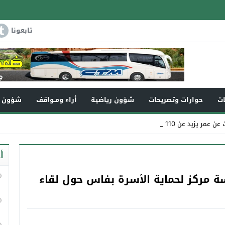
تابعونا
ات
حوارات وتصريحات
شؤون رياضية
أراء ومـواقف
شؤون و
ن 110سنة في ذمة الله _
أ
يسة مركز لحماية الأسرة بفاس حول لقاء