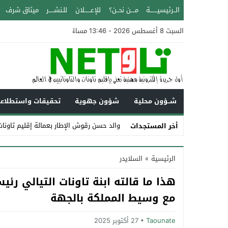
الــرئيسيـــــــة
مــــن نحــن؟
للإعــــــلان
للـنشـــــر
ميثاق شرف
السبت 8 أغسطس 2026 - 13:46 مساءً
شــؤون محلية
شؤون جهوية
تحقيقات واستطلاع
والد حسن رقوش الإطار بعمالة إقليم تاونات عن عمر يزيد ع
أخر المستجدات
Stop
الرئيسية
»
السلايدر
Previous
هذا ما قالته ابنة تاونات التيالي رئ
Next
مع وسيط المملكة بالجهة‎
Taounate
27 أكتوبر 2025