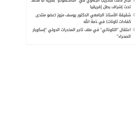
نجاح لافت للتدريب الجهوي في “التانكسودو” بقرية أبا محمد
تحت إشراف بطل إفريقيا
شقيقة الأستاذ الجامعي الدكتور يوسف مزوز (عضو منتدى
كفاءات تاونات) في ذمة الله
اعتقال “التاوناتي” في ملف تاجر المخدرات الدولي “إسكوبار
الصحراء”