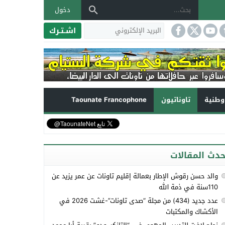
دخول
اشـتـرك
طنية
تاوناتيون
Taounate Francophone
حدث المقالات
والد حسن رقوش الإطار بعمالة إقليم تاونات عن عمر يزيد عن
110سنة في ذمة الله
عدد جديد (434) من مجلة “صدى تاونات”-غشت 2026 في
الأكشاك والمكتبات