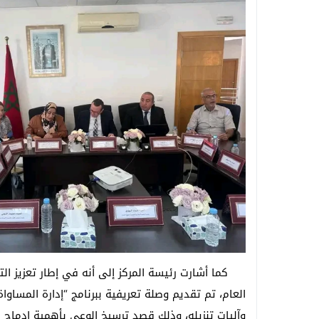
كما أشارت رئيسة المركز إلى أنه في إطار تعزيز الت
العام، تم تقديم وصلة تعريفية ببرنامج “إدارة المساو
وآليات تنزيله، وذلك قصد ترسيخ الوعي بأهمية إدماج ا