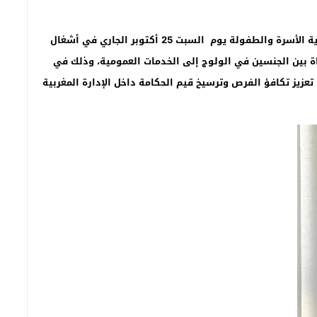
كريم باجو -تاونات:”تاونات نت”/ – شارك مركز سايس لحماية الأسرة والطفولة يوم السبت 25 أكتوبر الجاري في أشغال
 بين الجنسين في الولوج إلى الخدمات العمومية، وذلك في
تعزيز تكافؤ الفرص وترسيخ قيم الحكامة داخل الإدارة المغربية