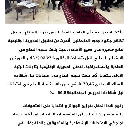
وأكد المدير وحمو أن الجهود المبذولة من طرف القطاع وبفضل
تظافر جهود جميع المتدخلين، أثمرت عن تحقيق المديرية الإقليمية
نتائج متميزة على جميع الأصعدة، حيث بلغت نسبة النجاح في
الامتحان الوطني لنيل شهادة البكالوريا
93,27
% خلال الدورتين
العادية والاستدراكية، لتحتل المديرية الإقليمية بتاونات الرتبة
الأولى جهويا، كما بلغت نسبة النجاح في امتحانات نيل شهادة
السلك الإعدادي
70,45
%،
في حين بلغت نسبة النجاح في امتحانات
نيل شهادة الدروس الابتدائية
96,88
.%
وتوج هذا الحفل بتوزيع الجوائز والهدايا على المتفوقات
والمتفوقين دراسيا وعلى المؤسسات الحاصلة على أعلى نسبة
نجاح في الامتحانات الإشهادية والمتفوقين والمتفوقات في