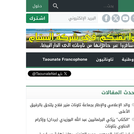
دخول
اشـتـرك
طنية
تاوناتيون
Taounate Francophone
حدث المقالات
والد الإعلامي والإطار بجماعة تاونات منير فلاح يلتحق بالرفيق
الأعلى
“الكتاب” يزكي البرلمانيين عبد الله البوزيدي (بردان) وإكرام
الحناوي بتاونات