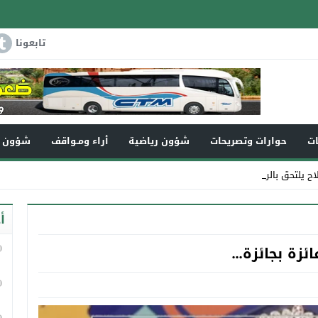
تابعونا
ات
حوارات وتصريحات
شؤون رياضية
أراء ومـواقف
شؤون و
لاح يلتحق بالرفيق الأعل _
أ
ئزة بجائزة…