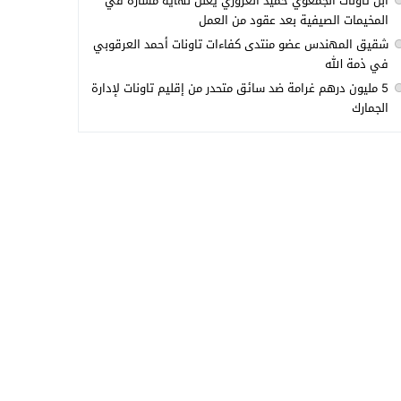
ابن تاونات الجمعوي حميد العزوزي يعلن نهاية مساره في
المخيمات الصيفية بعد عقود من العمل
شقيق المهندس عضو منتدى كفاءات تاونات أحمد العرقوبي
في ذمة الله
5 مليون درهم غرامة ضد سائق متحدر من إقليم تاونات لإدارة
الجمارك