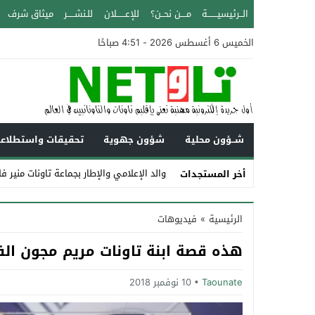
الــرئيسيـــــــة
مــــن نحــن؟
للإعــــــلان
للـنشـــــر
ميثاق شرف
الخميس 6 أغسطس 2026 - 4:51 صباحًا
شــؤون محلية
شؤون جهوية
تحقيقات واستطلاع
والد الإعلامي والإطار بجماعة تاونات منير ف
أخر المستجدات
Stop
الرئيسية
»
فيديوهات
Previous
هذه قصة ابنة تاونات مريم مجون الفا
Next
Taounate
10 نوفمبر 2018