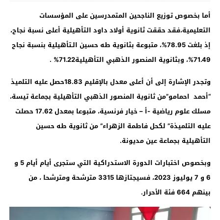
أما بخصوص توزيع الناجحين المتمدرسين على المؤسسات
التعليمية،فقد حققت ثانوية أولاد داود التأهيلية أعلى نسبة نجاح،
إذ بلغت 78.95%، متبوعة بثانوية طه حسين الـتأهيلية بنسبة نجاح
71.49%، وبثانوية المنصور الذهبي التأهيلية71.22
%
.
وتجدر الإشارة إلى أن أعلى معدل بالإقليم
18.83
حصل عليه التلميذ
“أحمد احمامو”من ثانوية المنصور الذهبي التأهيلية بجماعة تيسة،
مسلك علوم رياضية -أ – خيار فرنسية، متبوعا بمعدل 17.62 حصلت
عليه التلميذة
”
لكحل فاطمة الزهراء” من ثانوية طه حسين
التأهيلية بجماعة عين مديونة
.
وبخصوص اختبارات الدورة الاستدراكية التي ستجرى أيام أيام 5 و
6 و 7 يوليوز 2023، فسيجتازها 3315 مترشحة ومترشحا ، من
بينهم
664
فئة الأحرار
.