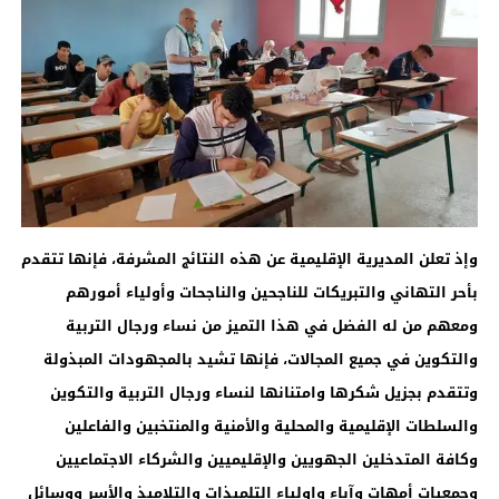
وإذ تعلن المديرية الإقليمية عن هذه النتائج المشرفة، فإنها تتقدم
بأحر التهاني والتبريكات للناجحين والناجحات وأولياء أمورهم
ومعهم من له الفضل في هذا التميز من نساء ورجال التربية
والتكوين في جميع المجالات، فإنها تشيد بالمجهودات المبذولة
وتتقدم بجزيل شكرها وامتنانها لنساء ورجال التربية والتكوين
والسلطات الإقليمية والمحلية والأمنية والمنتخبين والفاعلين
وكافة المتدخلين الجهويين والإقليميين والشركاء الاجتماعيين
وجمعيات أمهات وآباء واولياء التلميذات والتلاميذ والأسر ووسائل