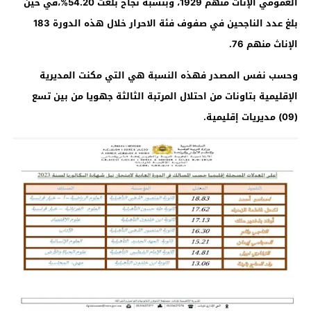
العمومي الإناث منهم 1929، وبنسبة نجاح بلغت 54.20%،في حين
بلغ عدد الناجحين في صفوف فئة الاحرار خلال هذه الدورة 183
الإناث منهم 76.
وحسب نفس المصدر فهذه النسبة هي التي مكنت المديرية
الإقليمية بتاونات من احتلال المرتبة الثالثة جهويا من بين تسع
(09) مديريات إقليمية
.