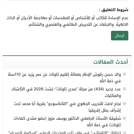
شروط التعليق :
عدم الإساءة للكاتب أو للأشخاص أو للمقدسات أو مهاجمة الأديان أو الذات
الالهية. والابتعاد عن التحريض الطائفي والعنصري والشتائم.
أحدث المقالات
والد حسن رقوش الإطار بعمالة إقليم تاونات عن عمر يزيد عن 110سنة
في ذمة الله
عدد جديد (434) من مجلة “صدى تاونات”-غشت 2026 في الأكشاك
والمكتبات
نجاح لافت للتدريب الجهوي في “التانكسودو” بقرية أبا محمد تحت
إشراف بطل إفريقيا
شقيقة الأستاذ الجامعي الدكتور يوسف مزوز (عضو منتدى كفاءات
تاونات) في ذمة الله
اعتقال “التاوناتي” في ملف تاجر المخدرات الدولي “إسكوبار الصحراء”