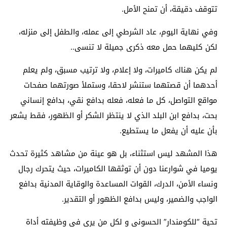
تتوقف دقيقة، أن تمنح الأمل.
وفي نهاية اليوم، عاد الشرطي إلى عمله، والطفل إلى منزله،
لكن كليهما حمل معه ذكرى جميلة لا تنسى..
لم يكن هناك كاميرات، ولا إعلام، ولا ترتيب مسبق، ولم يعلم
أحدهما أن قصتهما ستنشر لاحقا، وستملأ صورتهما صفحات
مواقع التواصل، كل ما فعله، فعله بدافع نقي، بدافع إنساني
بحت، بدافع ابن البلد الذي لا ينتظر الشكر أو الظهور، فقط يشعر
بأن عليه أن يفعل ما يستطيع.
هذا المشهد ليس استثناء، بل هو عينة من مشاهد كثيرة تحدث
يوميا في شوارعنا دون أن توثقها الكاميرات، حيث يتحرك رجال
ونساء الأمن، الدرك، القوات المساعدة والوقاية المدنية بدافع
الواجب والضمير، وليس بدافع الظهور أو التقدير.
تحية “للكومندار” الحسوني و لكل من يرى في وظيفته أداة