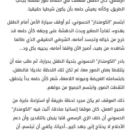
الرسمي، كان الطفل منهمكا في التقاط صور لنفسه بجانب
الطريق، وكأنه يعيش حلمه بأن يكون شرطيا حقيقيا.
ابتسم “الكومندار” الحسوني، ثم أوقف سيارة الأمن أمام الطفل
بهدوء، تفاجأ الصغير وبدت الدهشة على وجهه كأن حلمه قد
خرج من خياله وتجسد أمامه، الشرطي الحقيقي الذي طالما
شاهده من بعيد، أصبح الآن واقفا أمامه، يحييه بكل ود…
بادر “الكومندار” الحسوني بتحية الطفل بحرارة، ثم طلب منه أن
يلتقطا بعض الصور معا، لم تكن تلك اللحظة عادية؛ فالطفل،
بابتسامته العريضة وعيونه اللامعة، شعر كأن حلمه بدأ يتحقق،
التقطت الصور، وابتسم الجميع من حولهم.
ذلك الموقف لم يكن مجرد لحظة طريفة أو استراحة عابرة من
ضجيج العمل، كان موقفا إنسانيا صادقا، أثبت فيه “الكومندار”
الحسوني أن خلف الزي الرسمي قلبا ينبض بالتقدير، وأن دعم
الأحلام لا يحتاج إلى جهد كبير…أحيانا، يكفي أن تبتسم، أن