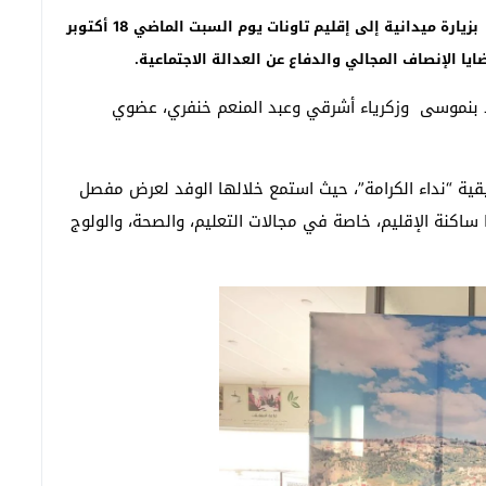
كريم باجو -تاونات:”تاونات نت”/ – قام وفد من حركة ضمير بزيارة ميدانية إلى إقليم تاونات يوم السبت الماضي 18 أكتوبر
يا الإنصاف المجالي والدفاع عن العدالة الاجتماعية
.
نموسى وزكرياء أشرقي وعبد المنعم خنفري، عضوي
ية “نداء الكرامة”، حيث استمع خلالها الوفد لعرض مفصل
 ساكنة الإقليم، خاصة في مجالات التعليم، والصحة، والولوج