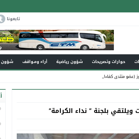
تابعونا
ات
حوارات وتصريحات
شؤون رياضية
أراء ومـواقف
شؤون و
ز (عضو منتدى كفاءات تاونات) في ذمة _
أ
ويلتقي بلجنة ” نداء الكرامة”