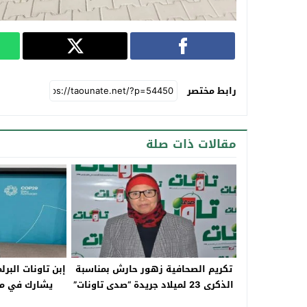
رابط مختصر
مقالات ذات صلة
تكريم الصحافية زهور حارش بمناسبة
إبن تاونات البرل
الذكرى 23 لميلاد جريدة “صدى تاونات”
يشارك في مؤت
بأ