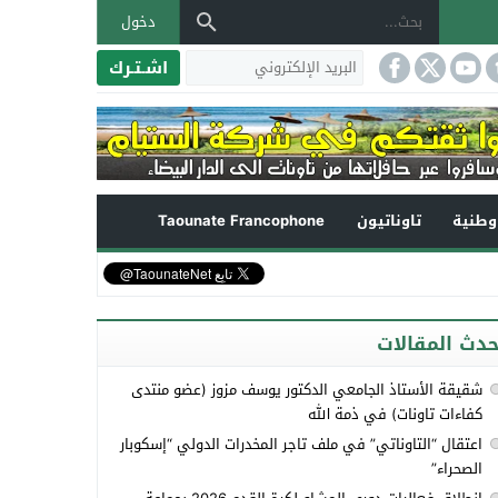
دخول
اشـتـرك
طنية
تاوناتيون
Taounate Francophone
حدث المقالات
شقيقة الأستاذ الجامعي الدكتور يوسف مزوز (عضو منتدى
كفاءات تاونات) في ذمة الله
اعتقال “التاوناتي” في ملف تاجر المخدرات الدولي “إسكوبار
الصحراء”