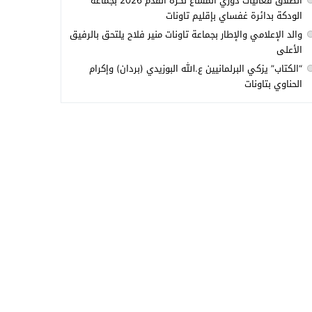
انطلاق فعاليات دوري المشاع لكرة القدم 2026 بجماعة
الودكة بدائرة غفساي بإقليم تاونات
والد الإعلامي والإطار بجماعة تاونات منير فلاح يلتحق بالرفيق
الأعلى
“الكتاب” يزكي البرلمانيين ع.الله البوزيدي (بردان) وإكرام
الحناوي بتاونات