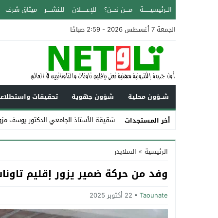
الــرئيسيـــــــة
مــــن نحــن؟
للإعــــــلان
للـنشـــــر
ميثاق شرف
الجمعة 7 أغسطس 2026 - 2:59 صباحًا
شــؤون محلية
شؤون جهوية
تحقيقات واستطلاع
شقيقة الأستاذ الجامعي الدكتور يوسف مزو
أخر المستجدات
Stop
الرئيسية
»
السلايدر
Previous
وفد من حركة ضمير يزور إقليم تاونات 
Next
Taounate
22 أكتوبر 2025