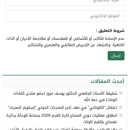
شروط التعليق :
عدم الإساءة للكاتب أو للأشخاص أو للمقدسات أو مهاجمة الأديان أو الذات
الالهية. والابتعاد عن التحريض الطائفي والعنصري والشتائم.
أحدث المقالات
شقيقة الأستاذ الجامعي الدكتور يوسف مزوز (عضو منتدى كفاءات
تاونات) في ذمة الله
اعتقال “التاوناتي” في ملف تاجر المخدرات الدولي “إسكوبار الصحراء”
انطلاق فعاليات دوري المشاع لكرة القدم 2026 بجماعة الودكة بدائرة
غفساي بإقليم تاونات
والد الإعلامي والإطار بجماعة تاونات منير فلاح يلتحق بالرفيق الأعلى