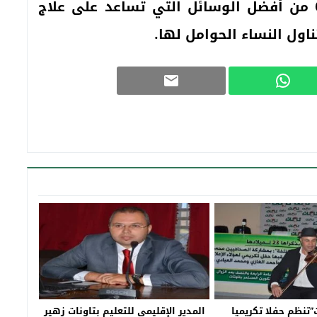
من المعروف أن مكملات فيتامين بي6 من أفضل الوسائل التي تساعد على علاج
ناول النساء الحوامل لها.
”تنظم حفلا تكريميا
المدير الإقليمي للتعليم بتاونات زهير