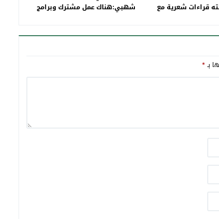
لته قراءات شعرية مع
شهبي:هناك عمل مشترك وبرامج
وسيقية للفنان عزيز
طموحة لتجاوز الاكراهات في إقليم
وري بتاونات
قروي شاسع
ها بـ
*