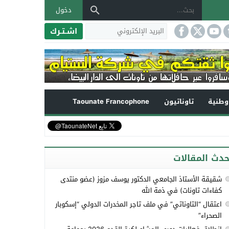
دخول
اشـتـرك
طنية
تاوناتيون
Taounate Francophone
حدث المقالات
شقيقة الأستاذ الجامعي الدكتور يوسف مزوز (عضو منتدى
كفاءات تاونات) في ذمة الله
اعتقال “التاوناتي” في ملف تاجر المخدرات الدولي “إسكوبار
الصحراء”