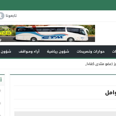
تابعونا
ات
حوارات وتصريحات
شؤون رياضية
أراء ومـواقف
شؤون و
 (عضو منتدى كفاءات تاونات) _
أ