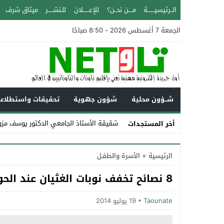
الــرئيسيـــــــة
مــــن نحــن؟
للإعــــــلان
للـنشـــــر
ميثاق شرف
الجمعة 7 أغسطس 2026 - 8:50 صباحًا
شــؤون محلية
شؤون جهوية
تحقيقات واستطلاع
شقيقة الأستاذ الجامعي الدكتور يوسف مزوز
أخر المستجدات
Stop
الرئيسية
»
الأسرة والطفـل
Previous
8 نصائح تخفف نوبات الغثيان عند الحوامل
Next
Taounate
19 يوليو 2014