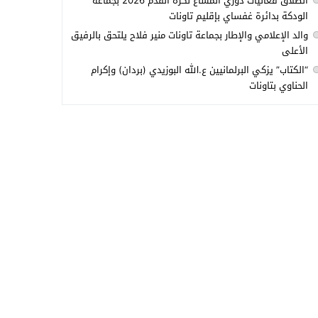
انطلاق فعاليات دوري المشاع لكرة القدم 2026 بجماعة
الودكة بدائرة غفساي بإقليم تاونات
والد الإعلامي والإطار بجماعة تاونات منير فلاح يلتحق بالرفيق
الأعلى
“الكتاب” يزكي البرلمانيين ع.الله البوزيدي (بردان) وإكرام
الحناوي بتاونات