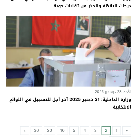
درجات اليقظة والحذر من تقلبات جوية
الأحد, 28 ديسمبر 2025
وزارة الداخلية: 31 دجنبر 2025 آخر أجل للتسجيل في اللوائح
الانتخابية
»
30
20
10
5
4
3
2
1
«