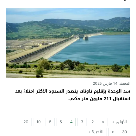
الجمعة, 14 مارس 2025
سد الوحدة بإقليم تاونات يتصدر السدود الأكثر امتلاءً بعد
استقبال 21.1 مليون متر مكعب
الأولى »
«
2
3
4
5
6
10
20
30
»
الأخيرة »