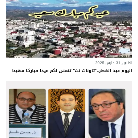
الإثنين, 31 مارس 2025
اليوم عيد الفطر..”تاونات نت” تتمنى لكم عيدا مباركا سعيدا