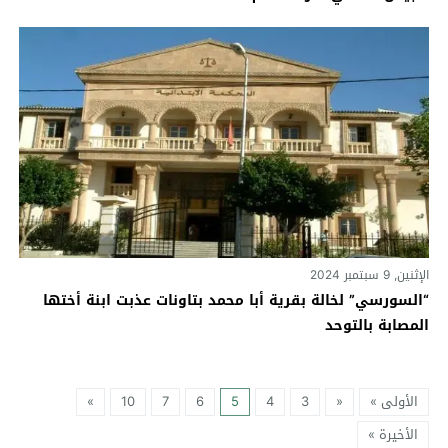
الإثنين, 9 سبتمبر 2024
“السورسي” لخالة بقرية أبا محمد بتاونات عذبت ابنة أختها
المصابة بالتوحد
الأولى »
«
3
4
5
6
7
10
»
الأخيرة »