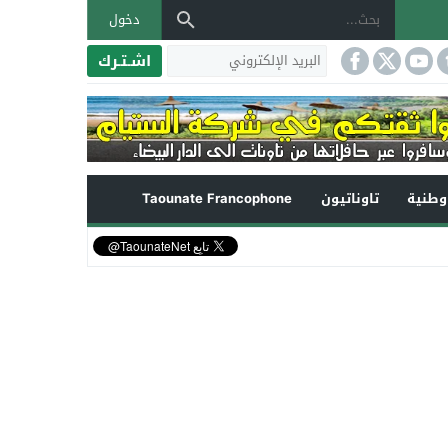
دخول
اشـتـرك
طنية
تاوناتيون
Taounate Francophone