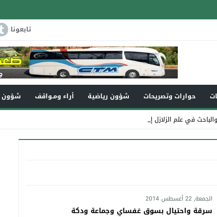
تابعونا
ات
حوارات وتصريحات
شؤون رياضية
أراء ومـواقف
شؤون و
الباحث في علم الزلازل إدريس الواعي _
الجمعة, 22 أغسطس 2014
سرقة واحتيال بسوق غفساي وجماعة ودكة