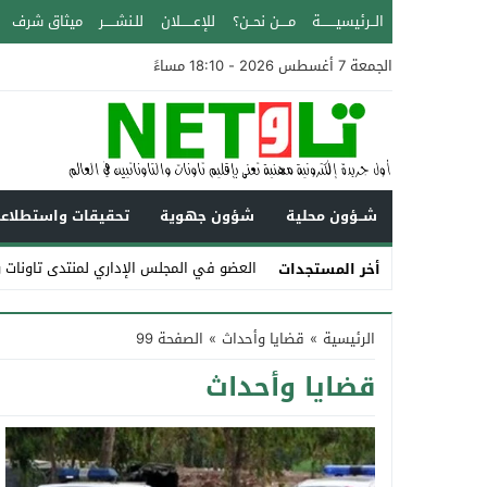
الــرئيسيـــــــة
مــــن نحــن؟
للإعــــــلان
للـنشـــــر
ميثاق شرف
الجمعة 7 أغسطس 2026 - 18:10 مساءً
شــؤون محلية
شؤون جهوية
تحقيقات واستطلاع
العضو في المجلس الإداري لمنتدى تاونات و
أخر المستجدات
Stop
الرئيسية
»
قضايا وأحداث
»
الصفحة 99
Previous
قضايا وأحداث
Next