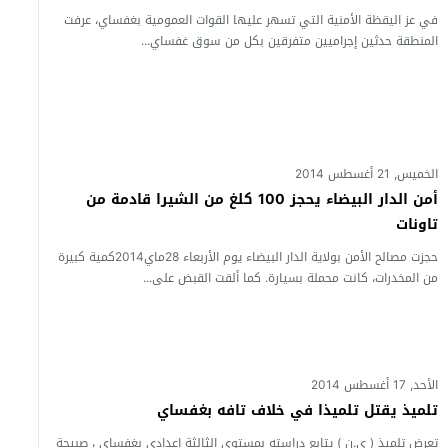
في عز اليقظة الأمنية التي تسهر عليها القوات العمومية بغفساي، عرفت
المنطقة حدثين إجراميين متفرقين بكل من سوق غفساي...
الخميس, 21 أغسطس 2014
أمن الدار البيضاء يحجز 100 كلغ من الشيرا قادمة من
تاونات
حجزت مصالح الأمن بولاية الدار البيضاء يوم الأربعاء 28ماي2014كمية كبيرة
من المخدرات، كانت محملة بسيارة. كما ألقت القبض على...
الأحد, 17 أغسطس 2014
تلميذ يقتل تلميذا في خلاف تافه بغفساي
تعرض تلميذ ( ي.ن ) يتابع دراسته بمستوى الثالثة إعدادي بغفساي ، صبيحة