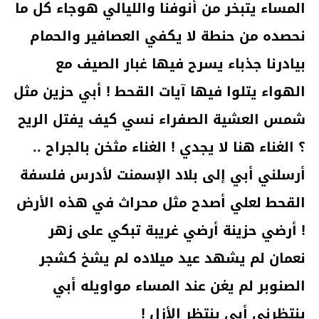
المساء يتبخر من أنوفنا والليالي هوجاء كل ما
نحصده من حنطة لا يكفي العصافير والحمام
بيادرنا جذباء يسرح فيها غبار الصيف مع
الهواء يتلوا فيها آيات القحط ! أبي حزين مثل
شمس العشية الصفراء نسي كيف يفتل الريح
؟ الغناء هنا لا يجدي ! الغناء مثخن بالجراح ..
أرسلني أبي إلى بلاد الإسمنت لأدرس فلسفة
القحط لعلي أصدح مثل محراث في هذه الأرض
! أرضي حزينة أرضي غريبة تبكي على زهر
نعمان لم يشهد عيد ميلاده لم يشخ كشجر
الصنوبر لم يغن عند المساء مواويله أبي
ينتظرني أبي ينتظر الأزل !