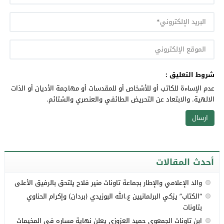
شروط التعليق :
عدم الإساءة للكاتب أو للأشخاص أو للمقدسات أو مهاجمة الأديان أو الذات
الالهية. والابتعاد عن التحريض الطائفي والعنصري والشتائم.
أحدث المقالات
والد الإعلامي والإطار بجماعة تاونات منير فلاح يلتحق بالرفيق الأعلى
“الكتاب” يزكي البرلمانيين ع.الله البوزيدي (بردان) وإكرام الحناوي
بتاونات
ابن تاونات الجمعوي حميد العزوزي يعلن نهاية مساره في المخيمات