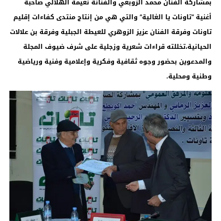
بمشاركة الفنان محمد الزوبعي والفنانة نعيمة الهلالي صاحبة
أغنية “تاونات يا الغالية” والتي هي من إنتاج منتدى كفاءات إقليم
تاونات وفرقة الفنان عزيز الزوهري للعيطة الجبلية وفرقة بن علالات
الحيانية،تخللته قراءات شعرية وزجلية على شرف ضيوف المجلة
والمدعوين بحضور وجوه ثقافية وفكرية وإعلامية وفنية ورياضية
وطنية ومحلية
.