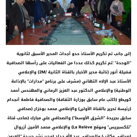
إلى جانب تم تكريم الأستاذ حدو أجداث المدير الأسبق لثانوية
“الوحدة” ؛تم تكريم كذلك عددا من الفعاليات على رأسها الصحافية
فضيلة أنور (نائبة مدير الأخبار بالقناة الثانية /
2M
) والإعلامي
الأستاذ عبد الإلاه التهاني (مشرف على برنامج “مدارات” بالإذاعة
الوطنية) والإعلامي الدكتور عبد العزيز الرماني والمهندس أحمد
كويطع (كاتب عام سابق بوزارة الثقافة) والصحافية فاطمة أنجدام
(رئيسة تحرير بالقناة الأولى)
والإعلامي محمد بوخزار (صحافي
سابق بجريدة “الشرق الأوسط”) والصحافي علي مبارك (صاحب قناة
“تلكسبريس” وموقع
La Relève
) والإعلامي محمد الأمين أزروال
(صحافي وكاتب) والصحافي عبد الله جداد (مدير نشر جريدة “العيون