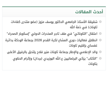
أحدث المقالات
شقيقة الأستاذ الجامعي الدكتور يوسف مزوز (عضو منتدى كفاءات
تاونات) في ذمة الله
اعتقال “التاوناتي” في ملف تاجر المخدرات الدولي “إسكوبار الصحراء”
انطلاق فعاليات دوري المشاع لكرة القدم 2026 بجماعة الودكة بدائرة
غفساي بإقليم تاونات
والد الإعلامي والإطار بجماعة تاونات منير فلاح يلتحق بالرفيق الأعلى
“الكتاب” يزكي البرلمانيين ع.الله البوزيدي (بردان) وإكرام الحناوي
بتاونات
جميع الحقوق محفوظة لموقع تاونات.نت