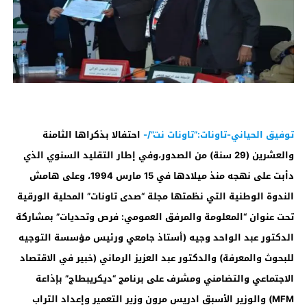
توفيق الحياني-تاونات:”تاونات نت”/-
احتفالا بذكراها الثامنة
والعشرين (29 سنة) من الصدور،وفي إطار التقليد السنوي الذي
دأبت على نهجه منذ ميلادها في 15 مارس 1994، وعلى هامش
الندوة الوطنية التي نظمتها مجلة “صدى تاونات” المحلية الورقية
تحت عنوان “المعلومة والمرفق العمومي: فرص وتحديات” بمشاركة
الدكتور عبد الواحد وجيه (أستاذ جامعي ورئيس مؤسسة التوجيه
للبحوث والمعرفة) والدكتور عبد العزيز الرماني (خبير في الاقتصاد
الاجتماعي والتضامني ومشرف على برنامج “ديكريبطاج” بإذاعة
MFM) والوزير الأسبق ادريس مرون وزير التعمير وإعداد التراب