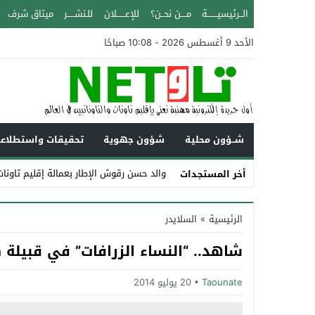
الــرئيسيـــــــة
مــــن نحــن؟
للإعــــــلان
للـنشـــــر
ميثاق شرف
الأحد 9 أغسطس 2026 - 10:08 صباحًا
شــؤون محلية
شؤون جهوية
تحقيقات واستطلاع
والد حسن رقوش الإطار بعمالة إقليم تاونات عن عمر 
أخر المستجدات
Stop
الرئيسية
»
السلايدر
Previous
شاهد.. “النساء الزرافات” في قبيلة ك
Next
Taounate
20 يوليو 2014