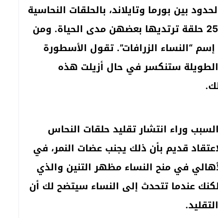
دود بين بورما وتايلاند، بالحلقات النحاسية
الملتفة حول أعناقهن والتي تصل إلى 25 حلقة ترتديها بعضهن مدى الحياة. ومن
سم “النساء الزرافات”. تقول الأسطورة
 الطويلة ستنكسر في حال أزيلت هذه
ك.
السبب وراء انتشار تقليد حلقات النحاس
عتقاد قديم بأن ذلك يجنب عضات النمر، في
أهالي في منح النساء مظهر التنين والذي
ولكنك عندما تتحدث إلى النساء سيتضح لك أن
تقليد.