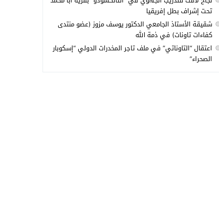
نجاح لافت للتدريب الجهوي في “التانكسودو” بقرية أبا محمد
تحت إشراف بطل إفريقيا
شقيقة الأستاذ الجامعي الدكتور يوسف مزوز (عضو منتدى
كفاءات تاونات) في ذمة الله
اعتقال “التاوناتي” في ملف تاجر المخدرات الدولي “إسكوبار
الصحراء”