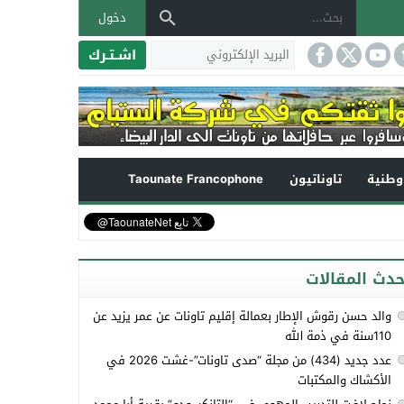
دخول
اشـتـرك
طنية
تاوناتيون
Taounate Francophone
حدث المقالات
والد حسن رقوش الإطار بعمالة إقليم تاونات عن عمر يزيد عن
110سنة في ذمة الله
عدد جديد (434) من مجلة “صدى تاونات”-غشت 2026 في
الأكشاك والمكتبات