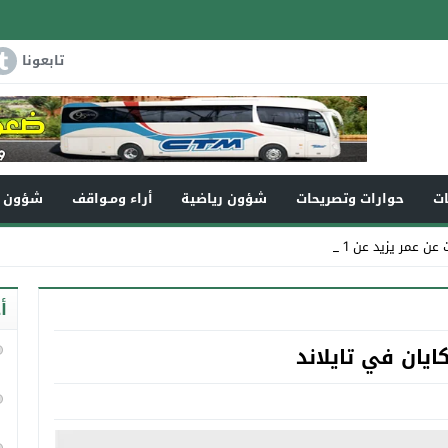
تابعونا
ات
حوارات وتصريحات
شؤون رياضية
أراء ومـواقف
شؤون و
يزيد عن 110سنة في _
أ
ايان في تايلاند