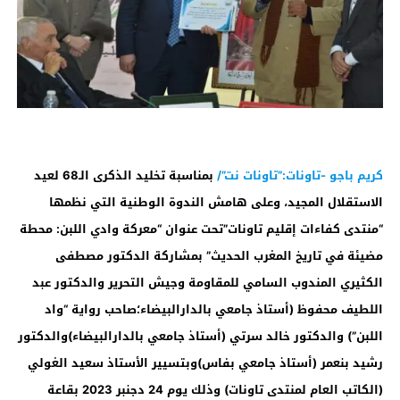
كريم باجو -تاونات:”تاونات نت”/
بمناسبة تخليد الذكرى الـ68 لعيد
الاستقلال المجيد، وعلى هامش الندوة الوطنية التي نظمها
“منتدى كفاءات إقليم تاونات”تحت عنوان “معركة وادي اللبن: محطة
مضيئة في تاريخ المغرب الحديث” بمشاركة الدكتور مصطفى
الكثيري المندوب السامي للمقاومة وجيش التحرير والدكتور عبد
اللطيف محفوظ (أستاذ جامعي بالدارالبيضاء؛صاحب رواية “واد
اللبن”) والدكتور خالد سرتي (أستاذ جامعي بالدارالبيضاء)والدكتور
رشيد بنعمر (أستاذ جامعي بفاس)وبتسيير الأستاذ سعيد الغولي
(الكاتب العام لمنتدى تاونات) وذلك يوم 24 دجنبر 2023 بقاعة