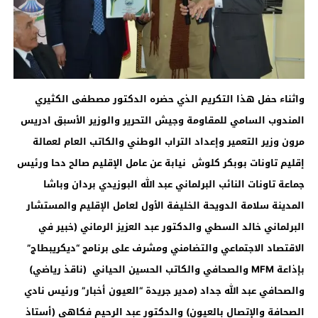
واثناء حفل هذا التكريم الذي حضره
الدكتور مصطفى الكثيري
المندوب السامي للمقاومة وجيش التحرير
والوزير الأسبق ادريس
مرون
وزير التعمير وإعداد التراب الوطني والكاتب العام لعمالة
إقليم تاونات بوبكر كلوش نيابة عن عامل الإقليم صالح دحا ورئيس
جماعة تاونات النائب البرلماني عبد الله البوزيدي بردان وباشا
المدينة سلامة الدويحة الخليفة الأول لعامل الإقليم والمستشار
البرلماني خالد السطي والدكتور عبد العزيز الرماني (خبير في
الاقتصاد الاجتماعي والتضامني ومشرف على برنامج “ديكريبطاج”
بإذاعة
MFM
والصحافي والكاتب الحسين الحياني (ناقذ رياضي)
والصحافي عبد الله جداد (مدير جريدة “العيون أخبار” ورئيس نادي
الصحافة والإتصال بالعيون) والدكتور عبد الرحيم فكاهي (أستاذ