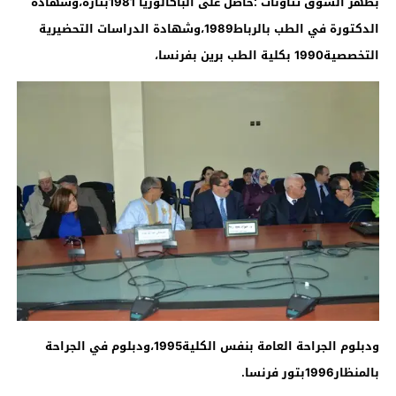
بطهر السوق تتاونات ؛حاصل على الباكالوريا 1981بتازة،وشهادة
الدكتورة في الطب بالرباط1989،وشهادة الدراسات التحضيرية
التخصصية1990 بكلية الطب برين بفرنسا،
ودبلوم الجراحة العامة بنفس الكلية1995،ودبلوم في الجراحة
بالمنظار1996بتور فرنسا.