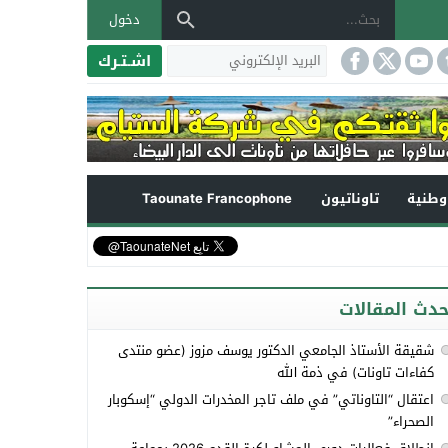
دخول
اشـتـرك
طنية
تاوناتيون
Taounate Francophone
حدث المقالات
شقيقة الأستاذ الجامعي الدكتور يوسف مزوز (عضو منتدى
كفاءات تاونات) في ذمة الله
اعتقال “التاوناتي” في ملف تاجر المخدرات الدولي “إسكوبار
الصحراء”