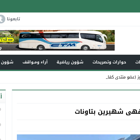
تابعونا
ات
حوارات وتصريحات
شؤون رياضية
أراء ومـواقف
شؤون و
ز (عضو منتدى كفاءات تاونات) في_
أ
هى شهيرين بتاونات