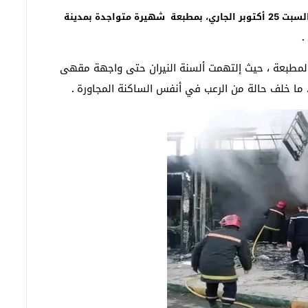
كريم باجو -تاونات:”تاونات نت”/ – إندلع حريق صباح يومه السبت 25 أكتوبر الجاري، بمطبعة شهيرة متواجدة بمدينة
.
 المطبعة ، حيث إلتهمت ألسنة النيران حتى واجهة مقهى
 ما خلف حالة من الرعب في أنفس الساكنة المجاورة
.