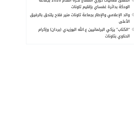
انطلاق فعاليات دوري المشاع لكرة القدم 2026 بجماعة
الودكة بدائرة غفساي بإقليم تاونات
والد الإعلامي والإطار بجماعة تاونات منير فلاح يلتحق بالرفيق
الأعلى
“الكتاب” يزكي البرلمانيين ع.الله البوزيدي (بردان) وإكرام
الحناوي بتاونات