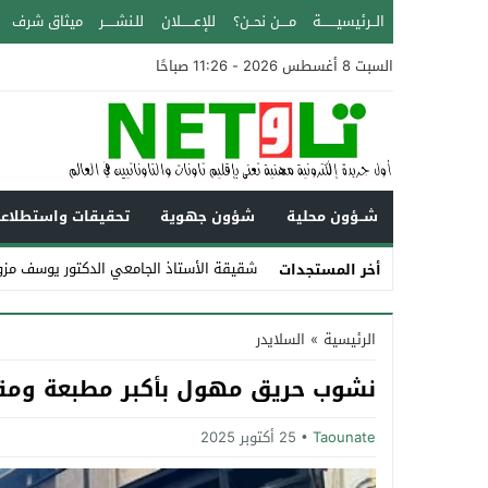
الــرئيسيـــــــة
مــــن نحــن؟
للإعــــــلان
للـنشـــــر
ميثاق شرف
السبت 8 أغسطس 2026 - 11:26 صباحًا
شــؤون محلية
شؤون جهوية
تحقيقات واستطلاع
شقيقة الأستاذ الجامعي الدكتور يوسف مزو
أخر المستجدات
Stop
الرئيسية
»
السلايدر
Previous
نشوب حريق مهول بأكبر مطبعة ومق
Next
Taounate
25 أكتوبر 2025