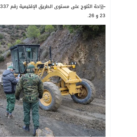
–
23 و 26.