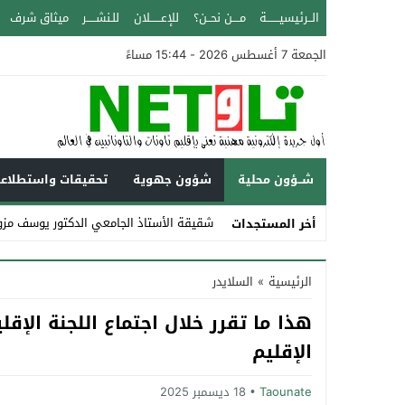
الــرئيسيـــــــة
مــــن نحــن؟
للإعــــــلان
للـنشـــــر
ميثاق شرف
الجمعة 7 أغسطس 2026 - 15:44 مساءً
شــؤون محلية
شؤون جهوية
تحقيقات واستطلاع
شقيقة الأستاذ الجامعي الدكتور يوسف مزو
أخر المستجدات
Stop
الرئيسية
»
السلايدر
Previous
هذا ما تقرر خلال اجتماع اللجنة الإق
Next
الإقليم
Taounate
18 ديسمبر 2025