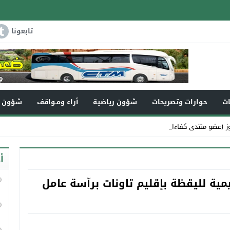
تابعونا
ات
حوارات وتصريحات
شؤون رياضية
أراء ومـواقف
شؤون و
ز (عضو منتدى كفاءات تاونات) في ذمة _
أ
ليمية لليقظة بإقليم تاونات برآسة عامل