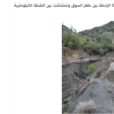
إزاحة الثلوج على مستوى الطريق الإقليمية رقم 5337 الرابطة بين طهر السوق وتمشاشت بين النقطة الكيلومترية