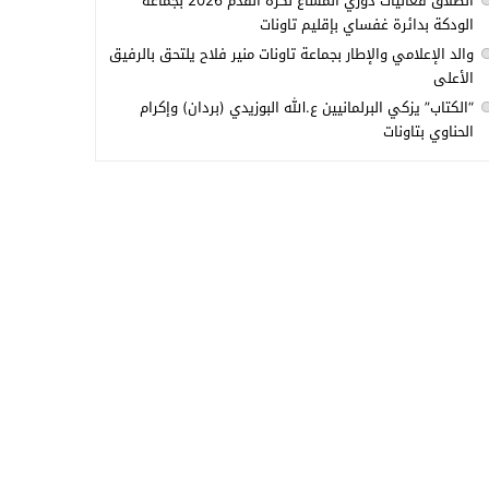
انطلاق فعاليات دوري المشاع لكرة القدم 2026 بجماعة
الودكة بدائرة غفساي بإقليم تاونات
والد الإعلامي والإطار بجماعة تاونات منير فلاح يلتحق بالرفيق
الأعلى
“الكتاب” يزكي البرلمانيين ع.الله البوزيدي (بردان) وإكرام
الحناوي بتاونات