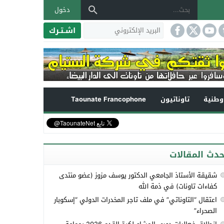
دخول
اشـتـرك
طنية
تاوناتيون
Taounate Francophone
حدث المقالات
شقيقة الأستاذ الجامعي الدكتور يوسف مزوز (عضو منتدى
كفاءات تاونات) في ذمة الله
اعتقال “التاوناتي” في ملف تاجر المخدرات الدولي “إسكوبار
الصحراء”