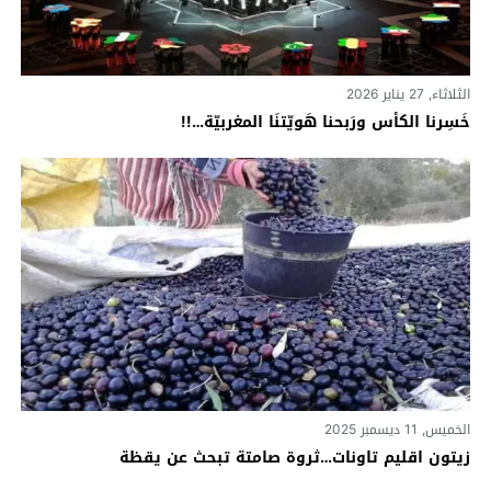
الثلاثاء, 27 يناير 2026
خَسِرنا الكأس ورَبحنا هَويّتنَا المغربيّة…!!
الخميس, 11 ديسمبر 2025
زيتون اقليم تاونات…ثروة صامتة تبحث عن يقظة