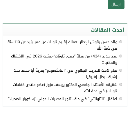
أحدث المقالات
والد حسن رقوش الإطار بعمالة إقليم تاونات عن عمر يزيد عن 110سنة
في ذمة الله
عدد جديد (434) من مجلة “صدى تاونات”-غشت 2026 في الأكشاك
والمكتبات
نجاح لافت للتدريب الجهوي في “التانكسودو” بقرية أبا محمد تحت
إشراف بطل إفريقيا
شقيقة الأستاذ الجامعي الدكتور يوسف مزوز (عضو منتدى كفاءات
تاونات) في ذمة الله
اعتقال “التاوناتي” في ملف تاجر المخدرات الدولي “إسكوبار الصحراء”