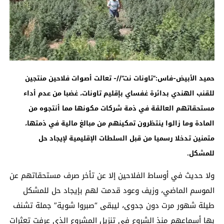
حميد الأبيض-فاس:”تاونات نت”//-
تعالت أصوات فلاحين منتجين
للقنب الهندي بدائرة غفساي بإقليم تاونات، غضبا من عدم أداء
مستحقاتهم العالقة في ذمة شركات مكونها مما أنتجوه من
المادة وما زالوا ينتظرون تمكينهم من مبالغ مالية في ذمتها،
متمنين تدخلا رسميا من قبل السلطات الإقليمية لإيجاد حل
للمشكل.
ولا حديث في أوساط الفلاحين إلا عن تأخر صرف مستحقاتهم عن
الموسم الماضي، وزيف وعود قدمت لهم بإيجاد حل للمشكل
طيلة شهور مرت دون جدوى، ليبقى “صبروا شوية” جملة تشنف
بها أسماعهم منذ الشروع في تنزيل المشروع الذي عرفت تعثرات