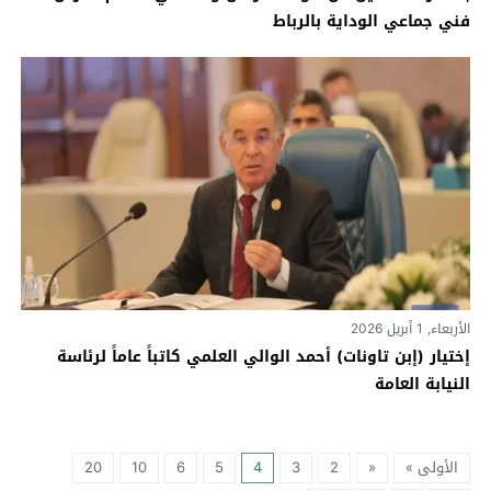
فني جماعي الوداية بالرباط
الأربعاء, 1 أبريل 2026
إختيار (إبن تاونات) أحمد الوالي العلمي كاتباً عاماً لرئاسة
النيابة العامة
الأولى »
«
2
3
4
5
6
10
20