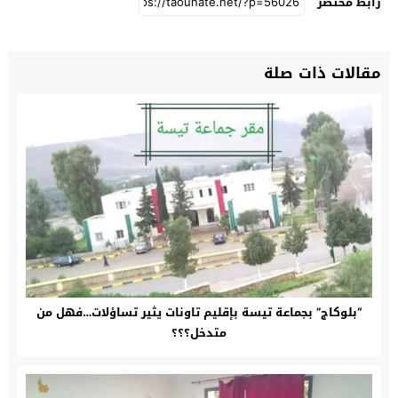
رابط مختصر
مقالات ذات صلة
“بلوكاج” بجماعة تيسة بإقليم تاونات يثير تساؤلات…فهل من
متدخل؟؟؟