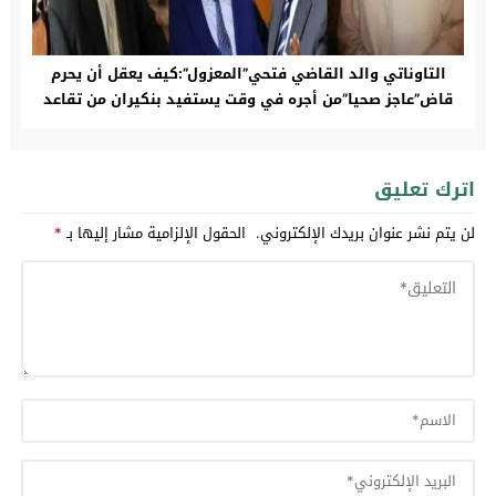
التاوناتي والد القاضي فتحي”المعزول”:كيف يعقل أن يحرم
قاض”عاجز صحيا”من أجره في وقت يستفيد بنكيران من تقاعد
سمين؟
اترك تعليق
لن يتم نشر عنوان بريدك الإلكتروني.
الحقول الإلزامية مشار إليها بـ
*